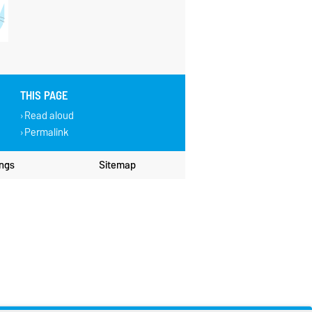
THIS PAGE
Read aloud
Permalink
ings
Sitemap