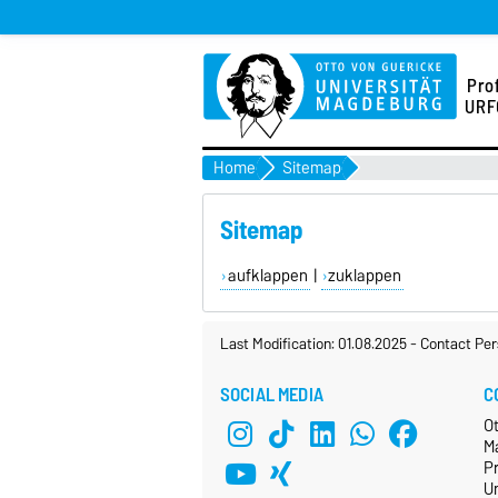
Pro
URF
Home
Sitemap
Sitemap
aufklappen
|
zuklappen
Last Modification: 01.08.2025
-
Contact Per
SOCIAL MEDIA
C
O
M
P
Un