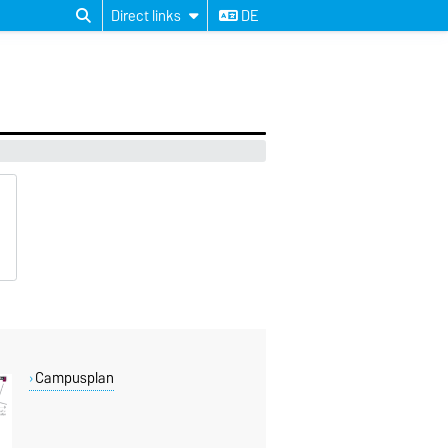
Direct links
DE
Campusplan