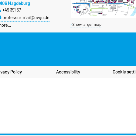
9106 Magdeburg
+49 391 67-
professur_mail@ovgu.de
more…
Show larger map
ivacy Policy
Accessibility
Cookie sett