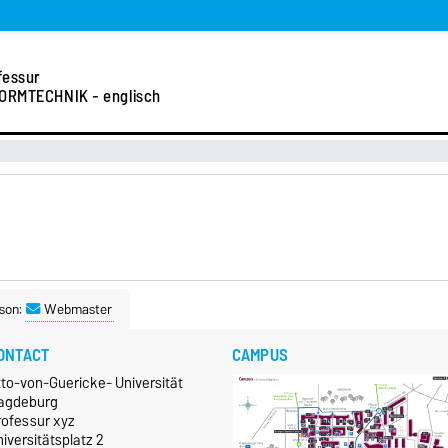
fessur
ORMTECHNIK - englisch
son:
Webmaster
ONTACT
CAMPUS
tto-von-Guericke- Universität
agdeburg
rofessur xyz
iversitätsplatz 2