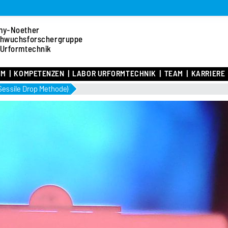
y-Noether
hwuchsforschergruppe
 Urformtechnik
UM
KOMPETENZEN
LABOR URFORMTECHNIK
TEAM
KARRIERE
essile Drop Methode)