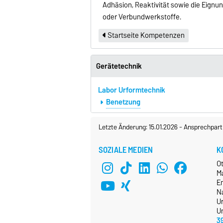
Adhäsion, Reaktivität sowie die Eignu
oder Verbundwerkstoffe.
Startseite Kompetenzen
Gerätetechnik
Labor Urformtechnik
Benetzung
Letzte Änderung: 15.01.2026
-
Ansprechpart
SOZIALE MEDIEN
K
O
M
E
N
U
Un
3