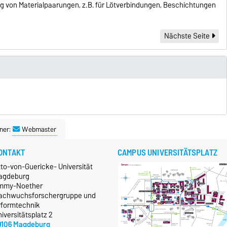
ng von Materialpaarungen, z. B. für Lötverbindungen, Beschichtungen
Nächste Seite
ner:
Webmaster
ONTAKT
CAMPUS UNIVERSITÄTSPLATZ
tto-von-Guericke- Universität
agdeburg
mmy-Noether
achwuchsforschergruppe und
rformtechnik
iversitätsplatz 2
9106 Magdeburg