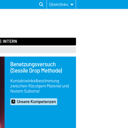
Direktlinks
INTERN
Benetzungsversuch
(Sessile Drop Methode)
Kontaktwinkelbestimmung
zwischen flüssigem Material und
festem Substrat
Unsere Kompetenzen